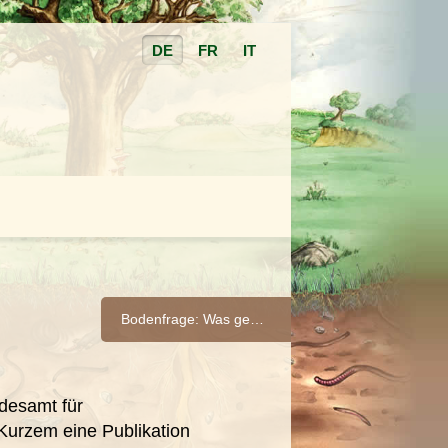
DE
FR
IT
Bodenfrage: Was genau geschieht im Boden?
desamt für
urzem eine Publikation