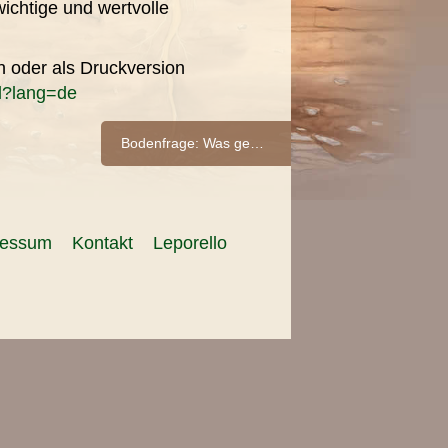
ichtige und wertvolle
 oder als Druckversion
ml?lang=de
Bodenfrage: Was genau geschieht im Boden?
ressum
Kontakt
Leporello