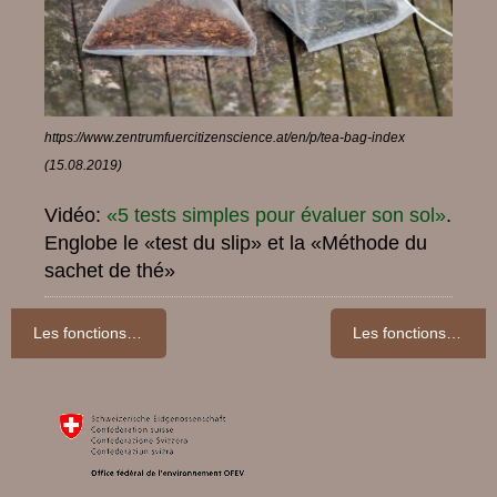
https://www.zentrumfuercitizenscience.at/en/p/tea-bag-index
(15.08.2019)
Vidéo:
«5 tests simples pour évaluer son sol»
.
Englobe le «test du slip» et la «Méthode du
sachet de thé»
Les fonctions du sol: un sol sain, c’est moins d’inondations
Les fonctions du sol: le sol filtre notre eau potable